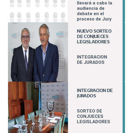
llevará a cabo la
audiencia de
debate en el
proceso de Jury
a la Titular del
Juzgado de
NUEVO SORTEO
Garantías Nº6
DE CONJUECES
del
LEGISLADORES
Departamento
Judicial Morón.
INTEGRACION
DE JURADOS
INTEGRACION DE
JURADOS
SORTEO DE
CONJUECES
LEGISLADORES