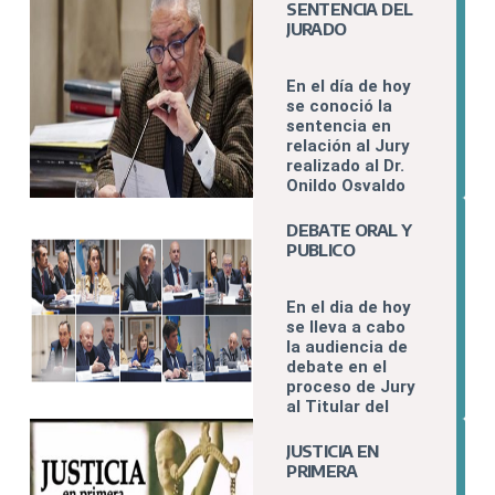
O PRESENTE EN
SENTENCIA DEL
LAS JORNADAS
JURADO
NACIONALES
DEL FOFECMA
En el día de hoy
se conoció la
sentencia en
relación al Jury
realizado al Dr.
Onildo Osvaldo
Stemphelet.
DEBATE ORAL Y
PUBLICO
En el dia de hoy
se lleva a cabo
la audiencia de
debate en el
proceso de Jury
al Titular del
Juzgado de
Ejecución N°2
JUSTICIA EN
del
PRIMERA
Departamento