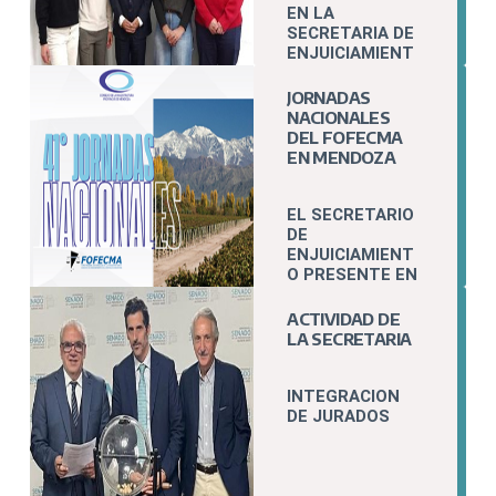
EN LA
SECRETARIA DE
ENJUICIAMIENT
O
JORNADAS
NACIONALES
DEL FOFECMA
EN MENDOZA
EL SECRETARIO
DE
ENJUICIAMIENT
O PRESENTE EN
LAS JORNADAS
NACIONALES E
ACTIVIDAD DE
INTERNACIONAL
LA SECRETARIA
ES DEL
FOFECMA
INTEGRACION
DE JURADOS