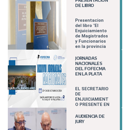
PRESENTACION
DE LIBRO
Presentacion
del libro "El
Enjuiciamiento
de Magistrados
y Funcionarios
en la provincia
de Buenos
Aires".
JORNADAS
NACIONALES
DEL FOFECMA
EN LA PLATA
EL SECRETARIO
DE
ENJUICIAMIENT
O PRESENTE EN
LAS JORNADAS
NACIONALES E
AUDIENCIA DE
INTERNACIONAL
JURY
ES DEL