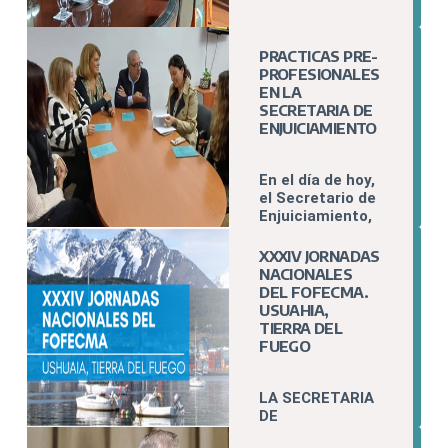
PRACTICAS PRE-
PROFESIONALES
EN LA
SECRETARIA DE
ENJUICIAMIENTO
En el día de hoy,
el Secretario de
Enjuiciamiento,
dio la bienvenida
a un grupo de
XXXIV JORNADAS
estudiantes de
NACIONALES
la carrera de
DEL FOFECMA.
Abogacía.
USUAHIA,
TIERRA DEL
FUEGO
LA SECRETARIA
DE
ENJUICIAMIENT