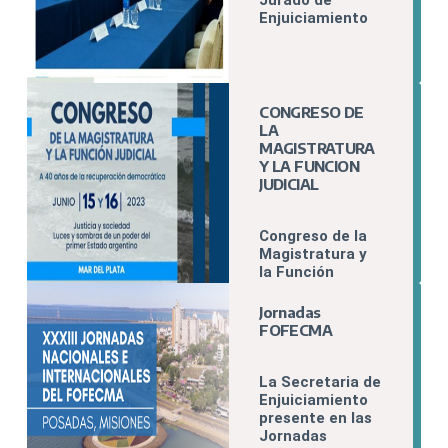
Jurado de
Enjuiciamiento
CONGRESO DE
LA
MAGISTRATURA
Y LA FUNCION
JUDICIAL
Congreso de la
Magistratura y
la Función
Judicial. A 40
años de la
Jornadas
Recuperación
FOFECMA
Democrática.
La Secretaria de
Enjuiciamiento
presente en las
Jornadas