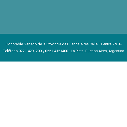
Honorable Senado de la Provincia de Buenos Aires Calle 51 entre 7 y 8 -
Teléfono 0221-4291200 y 0221-4121400 - La Plata, Buenos Aires, Argentina