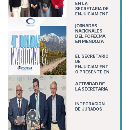
EN LA
SECRETARIA DE
ENJUICIAMIENT
O
JORNADAS
NACIONALES
DEL FOFECMA
EN MENDOZA
EL SECRETARIO
DE
ENJUICIAMIENT
O PRESENTE EN
LAS JORNADAS
NACIONALES E
ACTIVIDAD DE
INTERNACIONAL
LA SECRETARIA
ES DEL
FOFECMA
INTEGRACION
DE JURADOS