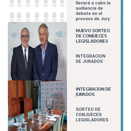
llevará a cabo la
audiencia de
debate en el
proceso de Jury
a la Titular del
Juzgado de
NUEVO SORTEO
Garantías Nº6
DE CONJUECES
del
LEGISLADORES
Departamento
Judicial Morón.
INTEGRACION
DE JURADOS
INTEGRACION DE
JURADOS
SORTEO DE
CONJUECES
LEGISLADORES