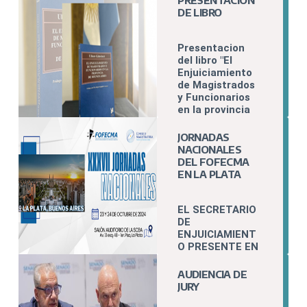
PRESENTACION
DE LIBRO
Presentacion
del libro "El
Enjuiciamiento
de Magistrados
y Funcionarios
en la provincia
de Buenos
Aires".
JORNADAS
NACIONALES
DEL FOFECMA
EN LA PLATA
EL SECRETARIO
DE
ENJUICIAMIENT
O PRESENTE EN
LAS JORNADAS
NACIONALES E
AUDIENCIA DE
INTERNACIONAL
JURY
ES DEL