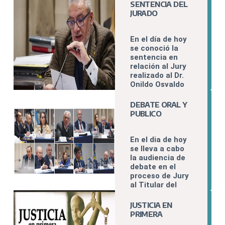
O PRESENTE EN
SENTENCIA DEL
LAS JORNADAS
JURADO
NACIONALES
DEL FOFECMA
En el día de hoy
se conoció la
sentencia en
relación al Jury
realizado al Dr.
Onildo Osvaldo
Stemphelet.
DEBATE ORAL Y
PUBLICO
En el dia de hoy
se lleva a cabo
la audiencia de
debate en el
proceso de Jury
al Titular del
Juzgado de
Ejecución N°2
JUSTICIA EN
del
PRIMERA
Departamento