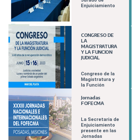
Jurado de
Enjuiciamiento
CONGRESO DE
LA
MAGISTRATURA
Y LA FUNCION
JUDICIAL
Congreso de la
Magistratura y
la Función
Judicial. A 40
años de la
Jornadas
Recuperación
FOFECMA
Democrática.
La Secretaria de
Enjuiciamiento
presente en las
Jornadas