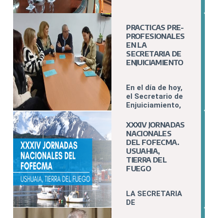
PRACTICAS PRE-
PROFESIONALES
EN LA
SECRETARIA DE
ENJUICIAMIENTO
En el día de hoy,
el Secretario de
Enjuiciamiento,
dio la bienvenida
a un grupo de
XXXIV JORNADAS
estudiantes de
NACIONALES
la carrera de
DEL FOFECMA.
Abogacía.
USUAHIA,
TIERRA DEL
FUEGO
LA SECRETARIA
DE
ENJUICIAMIENT