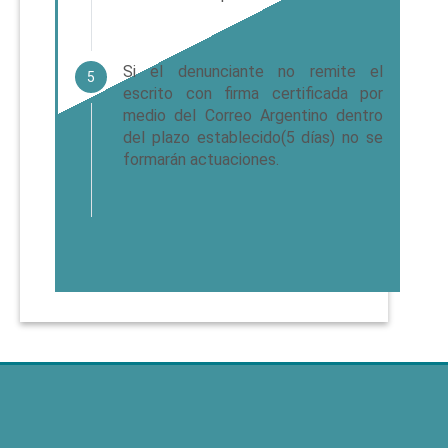
Si el denunciante no remite el
5
escrito con firma certificada por
medio del Correo Argentino dentro
del plazo establecido(5 días) no se
formarán actuaciones.